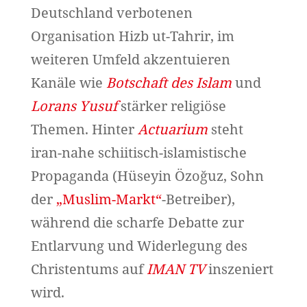
Deutschland verbotenen
Organisation Hizb ut-Tahrir, im
weiteren Umfeld akzentuieren
Kanäle wie
Botschaft des Islam
und
Lorans Yusuf
stärker religiöse
Themen. Hinter
Actuarium
steht
iran-nahe schiitisch-islamistische
Propaganda (Hüseyin Özoğuz, Sohn
der
„Muslim-Markt“
-Betreiber),
während die scharfe Debatte zur
Entlarvung und Widerlegung des
Christentums auf
IMAN TV
inszeniert
wird.