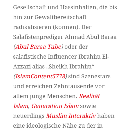
Gesellschaft und Hassinhalten, die bis
hin zur Gewaltbereitschaft
radikalisieren (können). Der
Salafistenprediger Ahmad Abul Baraa
(
Abul Baraa Tube
)
oder der
salafistische Influencer Ibrahim El-
Azzazi alias „Sheikh Ibrahim“
(
IslamContent5778
)
sind Szenestars
und erreichen Zehntausende vor
allem junge Menschen.
Realität
Islam
,
Generation Islam
sowie
neuerdings
Muslim Interaktiv
haben
eine ideologische Nähe zu der in